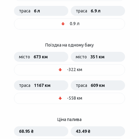
траса
6 л
траса
6.9 л
0.9 л
Поїздка на одному баку
місто
673 км
місто
351 км
-322 км
траса
1167 км
траса
609 км
-558 км
Ціна палива
68.95 ₴
43.49 ₴