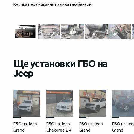
Кнопка перемикання палива газ-бензин
Загаль
встан
Ще установки ГБО на
Jeep
ГБО на Jeep
ГБО на Jeep
ГБО на Jeep
ГБО на Jee
Grand
Chekoree 2.4
Grand
Grand