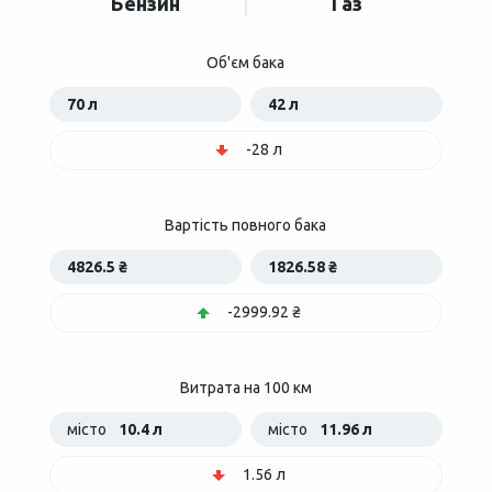
Бензин
Газ
Об'єм бака
70 л
42 л
-28 л
Вартість повного бака
4826.5 ₴
1826.58 ₴
-2999.92 ₴
Витрата на 100 км
місто
10.4 л
місто
11.96 л
1.56 л