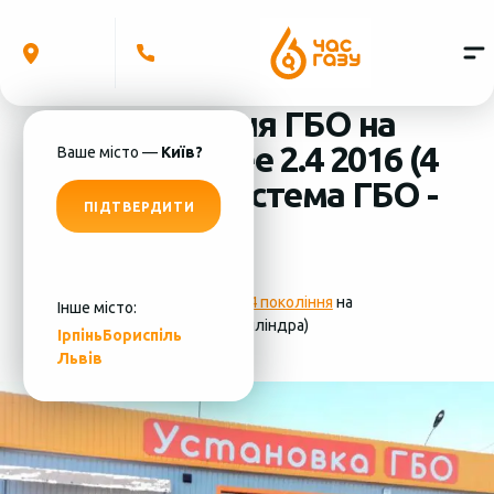
Встановлення ГБО на
Jeep Cherokee 2.4 2016 (4
Ваше місто —
Київ?
циліндра) система ГБО -
ПІДТВЕРДИТИ
KME
Фотографії
установки ГБО 4 покоління
на
Інше місто:
Jeep Cherokee 2.4 2016 (4 циліндра)
Ірпінь
Бориспіль
Львів