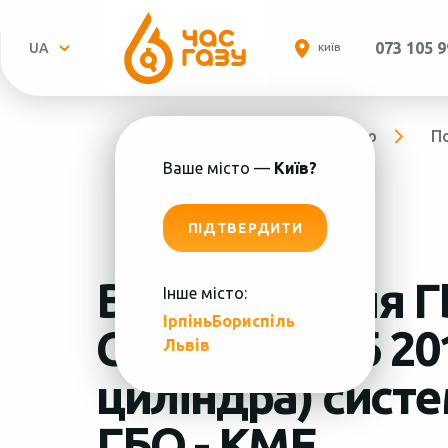
073 105 9
UA
КИЇВ
Головна
Про компанію
П
Ваше місто —
Київ?
ПІДТВЕРДИТИ
Встановлення Г
Інше місто:
Ірпінь
Бориспіль
Пн.-
Citroën C4 1.6 20
Львів
циліндра) сист
ГБО - KME