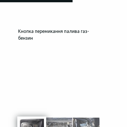
Кнопка перемикання палива газ-
Загальний в
бензин
простору пі