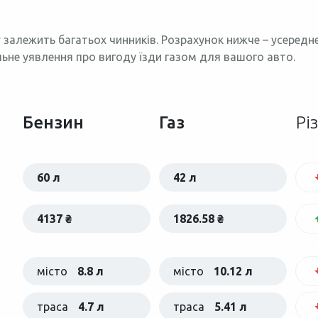
 залежить багатьох чинників. Розрахунок нижче – усеред
льне уявлення про вигоду їзди газом для вашого авто.
Бензин
Газ
Рі
60 л
42 л
4137 ₴
1826.58 ₴
місто
8.8 л
місто
10.12 л
траса
4.7 л
траса
5.41 л