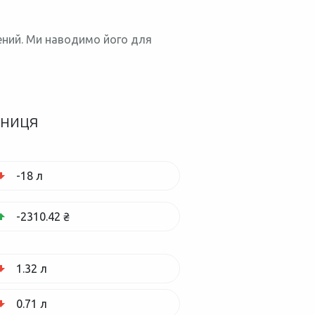
нений. Ми наводимо його для
зниця
-18 л
-2310.42 ₴
1.32 л
0.71 л