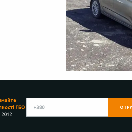
имайте
пності ГБО
6 2012