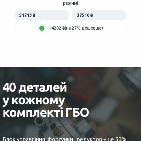
режимі
51713 ₴
37510 ₴
14202 ₴(на 27% дешевше)
40 деталей
у кожному
комплекті ГБО
Блок управління, форсунки і редуктор – це 50%