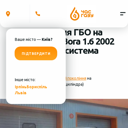
Встановлення ГБО на
Volkswagen Bora 1.6 2002
Ваше місто —
Київ?
(4 циліндра) система
ПІДТВЕРДИТИ
ГБО - MRC
Фотографії
установки ГБО 4 покоління
на
Інше місто:
Volkswagen Bora 1.6 2002 (4 циліндра)
Ірпінь
Бориспіль
Львів