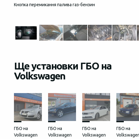
Кнопка перемикання палива газ-бензин
Загаль
встан
Ще установки ГБО на
Volkswagen
ГБО на
ГБО на
ГБО на
ГБО на
Volkswagen
Volkswagen
Volkswagen
Volkswage