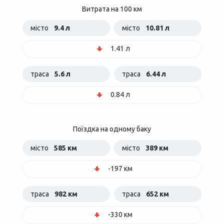
Витрата на 100 км
місто
9.4 л
місто
10.81 л
1.41 л
траса
5.6 л
траса
6.44 л
0.84 л
Поїздка на одному баку
місто
585 км
місто
389 км
-197 км
траса
982 км
траса
652 км
-330 км