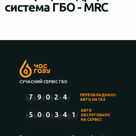
система ГБО - MRC
СУЧАСНИЙ СЕРВІС ГБО
7
9
0
2
4
ПЕРЕОБЛАДНАНО
АВТО НА ГАЗ
АВТО
5
0
0
3
4
1
ОБСЛУГОВАНО
НА СЕРВІСІ