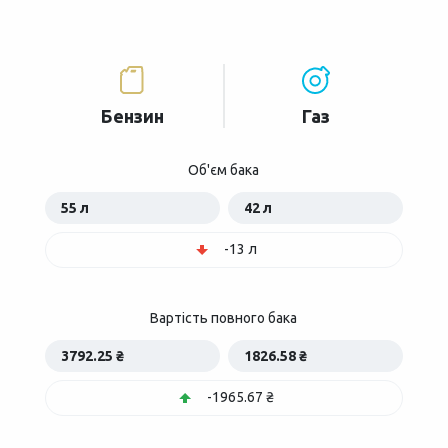
Бензин
Газ
Об'єм бака
55 л
42 л
-13 л
Вартість повного бака
3792.25 ₴
1826.58 ₴
-1965.67 ₴