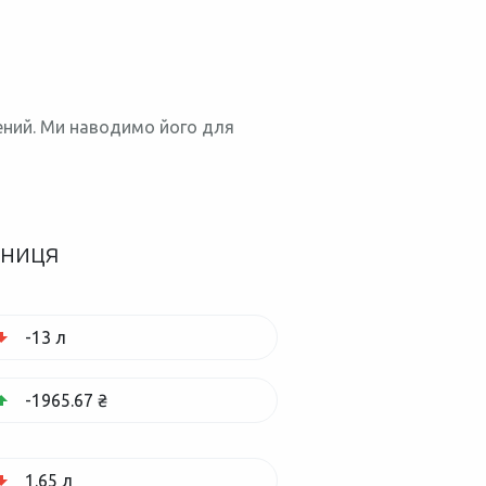
нений. Ми наводимо його для
зниця
-13 л
-1965.67 ₴
1.65 л