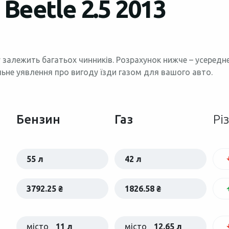
Beetle 2.5 2013
 залежить багатьох чинників. Розрахунок нижче – усеред
льне уявлення про вигоду їзди газом для вашого авто.
Бензин
Газ
Рі
55 л
42 л
3792.25 ₴
1826.58 ₴
місто
11 л
місто
12.65 л