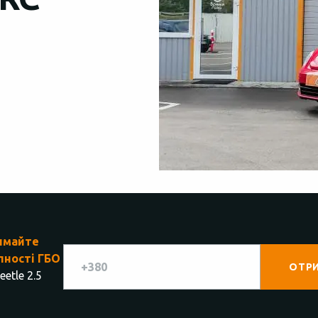
имайте
пності ГБО
etle 2.5