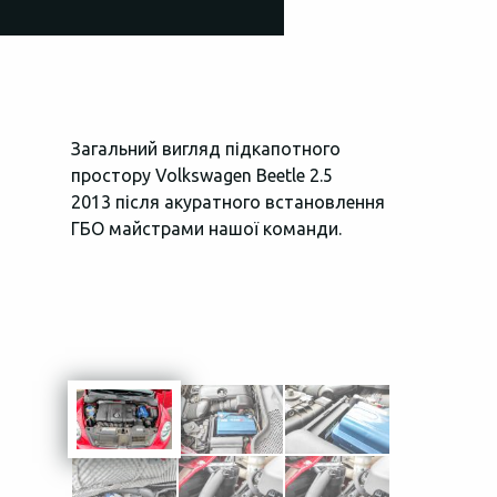
Загальний вигляд підкапотного
Вся електро
простору Volkswagen Beetle 2.5
ГБО автомоб
2013 після акуратного встановлення
заізольован
ГБО майстрами нашої команди.
запобіжника