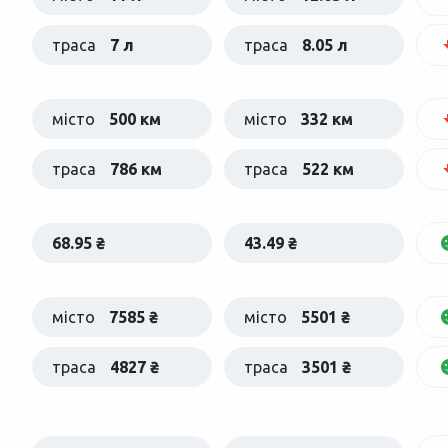
траса
7 л
траса
8.05 л
місто
500 км
місто
332 км
траса
786 км
траса
522 км
68.95 ₴
43.49 ₴
місто
7585 ₴
місто
5501 ₴
траса
4827 ₴
траса
3501 ₴