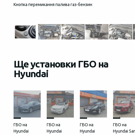
Кнопка перемикання палива газ-бензин
Загаль
встан
Ще установки ГБО на
Hyundai
ГБО на
ГБО на
ГБО на
ГБО на
Hyundai
Hyundai
Hyundai
Hyundai Sa