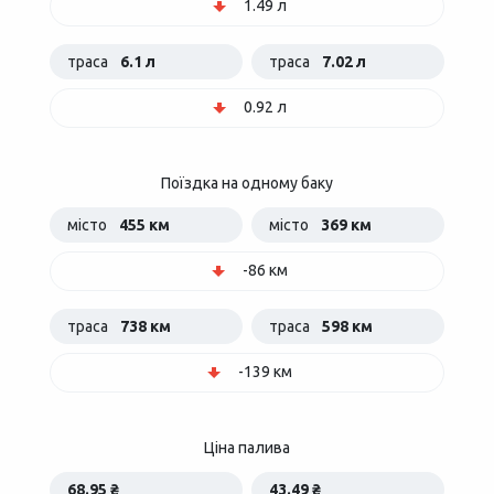
1.49 л
траса
6.1 л
траса
7.02 л
0.92 л
Поїздка на одному баку
місто
455 км
місто
369 км
-86 км
траса
738 км
траса
598 км
-139 км
Ціна палива
68.95 ₴
43.49 ₴