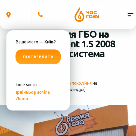
Встановлення ГБО на
Hyundai Accent 1.5 2008
Ваше місто —
Київ?
(4 циліндра) система
ПІДТВЕРДИТИ
ГБО - MRC
Фотографії
установки ГБО 4 покоління
на
Інше місто:
Hyundai Accent 1.5 2008 (4 циліндра)
Ірпінь
Бориспіль
Львів