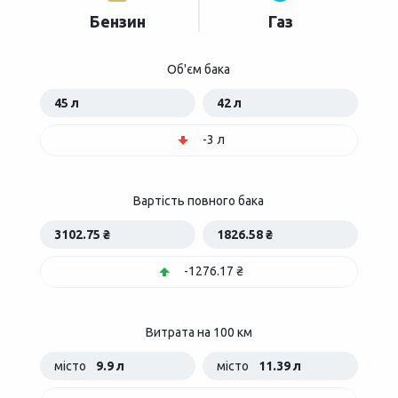
Бензин
Газ
Об'єм бака
45 л
42 л
-3 л
Вартість повного бака
3102.75 ₴
1826.58 ₴
-1276.17 ₴
Витрата на 100 км
місто
9.9 л
місто
11.39 л