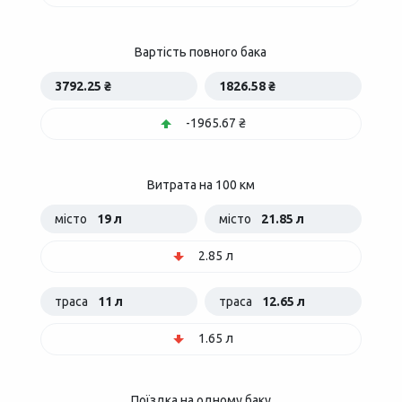
Вартість повного бака
3792.25 ₴
1826.58 ₴
-1965.67 ₴
Витрата на 100 км
місто
19 л
місто
21.85 л
2.85 л
траса
11 л
траса
12.65 л
1.65 л
Поїздка на одному баку