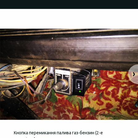
Кнопка перемикання палива газ-бензин (2-е
Загаль