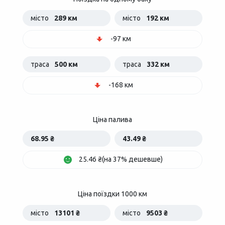
місто
289 км
місто
192 км
-97 км
траса
500 км
траса
332 км
-168 км
Ціна палива
68.95 ₴
43.49 ₴
25.46 ₴(на 37% дешевше)
Ціна поїздки 1000 км
місто
13101 ₴
місто
9503 ₴