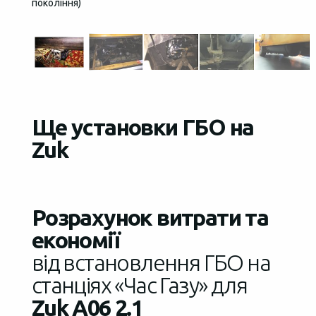
покоління)
поколі
Ще установки ГБО на
Zuk
Розрахунок витрати та
економії
від встановлення ГБО на
станціях «Час Газу» для
Zuk A06 2.1