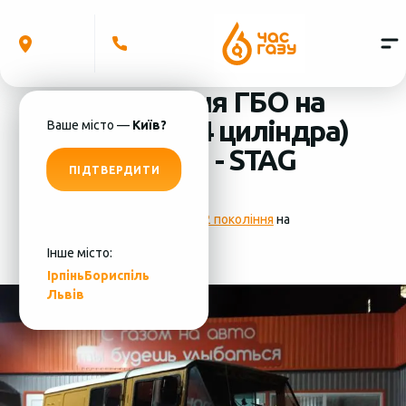
Встановлення ГБО на
Zuk A06 2.1 (4 циліндра)
Ваше місто —
Київ?
система ГБО - STAG
ПІДТВЕРДИТИ
Фотографії
установки ГБО 2 покоління
на
Zuk A06 2.1 (4 циліндра)
Інше місто:
Ірпінь
Бориспіль
Львів