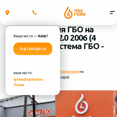
Встановлення ГБО на
Peugeot 307 2.0 2006 (4
Ваше місто —
Київ?
циліндра) система ГБО -
ПІДТВЕРДИТИ
Digitronic
Фотографії
установки ГБО 4 покоління
на
Інше місто:
Peugeot 307 2.0 2006 (4 циліндра)
Ірпінь
Бориспіль
Львів