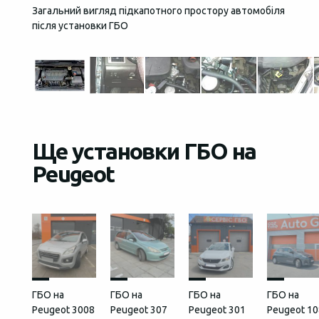
Загальний вигляд підкапотного простору автомобіля
Кнопка
після установки ГБО
Ще установки ГБО на
Peugeot
ГБО на
ГБО на
ГБО на
ГБО на
Peugeot 3008
Peugeot 307
Peugeot 301
Peugeot 10