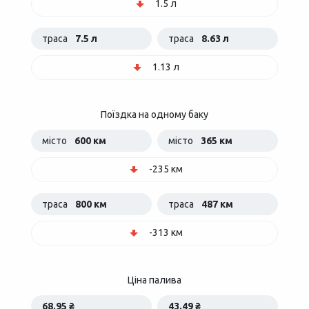
1.5 л
траса
7.5 л
траса
8.63 л
1.13 л
Поїздка на одному баку
місто
600 км
місто
365 км
-235 км
траса
800 км
траса
487 км
-313 км
Ціна палива
68.95 ₴
43.49 ₴