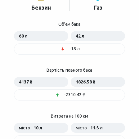
Бензин
Газ
Об'єм бака
60 л
42 л
-18 л
Вартість повного бака
4137 ₴
1826.58 ₴
-2310.42 ₴
Витрата на 100 км
місто
10 л
місто
11.5 л