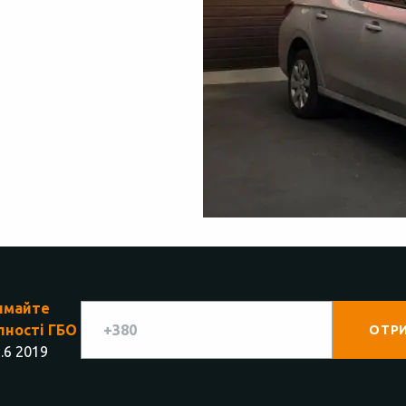
имайте
пності ГБО
.6 2019