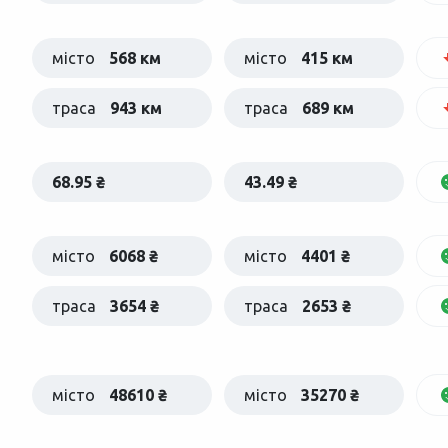
місто
568 км
місто
415 км
траса
943 км
траса
689 км
68.95 ₴
43.49 ₴
місто
6068 ₴
місто
4401 ₴
траса
3654 ₴
траса
2653 ₴
місто
48610 ₴
місто
35270 ₴