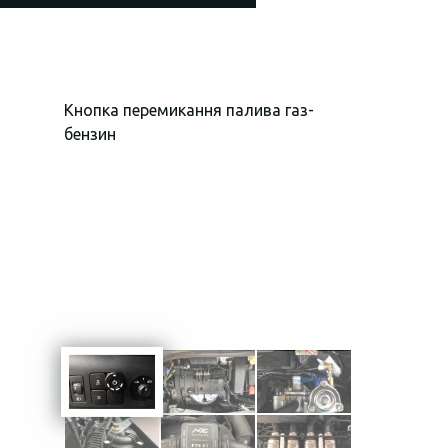
Кнопка перемикання палива газ-
Загальний в
бензин
простору пі