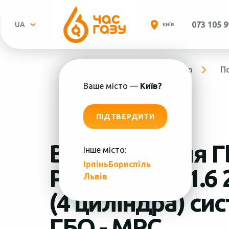
073 105 9
UA
КИЇВ
Головна
Про компанію
П
Ваше місто —
Київ?
ПІДТВЕРДИТИ
Встановлення Г
Інше місто:
Ірпінь
Бориспіль
Пн.-
Peugeot 301 1.6 
Львів
(4 циліндра) си
ГБО - MRC