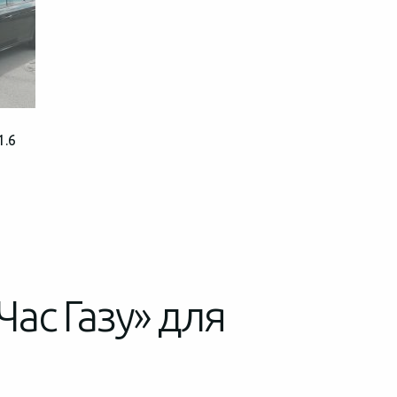
1.6
Час Газу» для