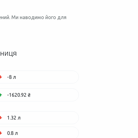
нений. Ми наводимо його для
зниця
-8 л
-1620.92 ₴
1.32 л
0.8 л