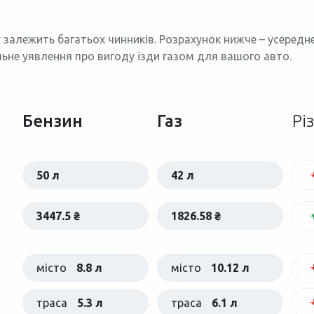
 залежить багатьох чинників. Розрахунок нижче – усеред
льне уявлення про вигоду їзди газом для вашого авто.
Бензин
Газ
Рі
50 л
42 л
3447.5 ₴
1826.58 ₴
місто
8.8 л
місто
10.12 л
траса
5.3 л
траса
6.1 л