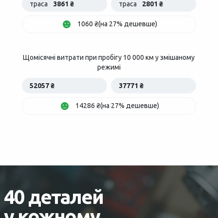
траса
3861 ₴
траса
2801 ₴
1060 ₴(на 27% дешевше)
Щомісячні витрати при пробігу 10 000 км у змішаному
режимі
52057 ₴
37771 ₴
14286 ₴(на 27% дешевше)
40 деталей
у кожному