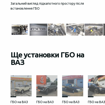
Загальний вигляд підкапотного простору після
Кнопка
встановлення ГБО
Ще установки ГБО на
ВАЗ
ГБО на ВАЗ
ГБО на ВАЗ
ГБО на ВАЗ
ГБО на ВА