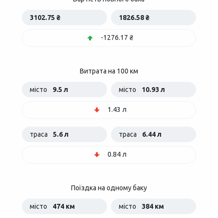
3102.75 ₴
1826.58 ₴
-1276.17 ₴
Витрата на 100 км
місто
9.5 л
місто
10.93 л
1.43 л
траса
5.6 л
траса
6.44 л
0.84 л
Поїздка на одному баку
місто
474 км
місто
384 км