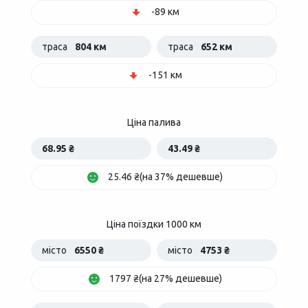
-89 км
траса
804 км
траса
652 км
-151 км
Ціна палива
68.95 ₴
43.49 ₴
25.46 ₴(на 37% дешевше)
Ціна поїздки 1000 км
місто
6550 ₴
місто
4753 ₴
1797 ₴(на 27% дешевше)