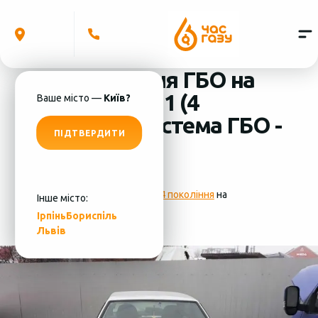
Встановлення ГБО на
ВАЗ 2113 2011 (4
Ваше місто —
Київ?
циліндра) система ГБО -
ПІДТВЕРДИТИ
STAG
Фотографії
установки ГБО 4 покоління
на
Інше місто:
ВАЗ 2113 2011 (4 циліндра)
Ірпінь
Бориспіль
Львів