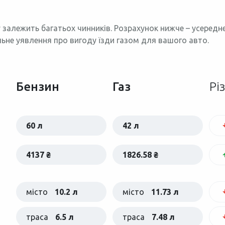
 залежить багатьох чинників. Розрахунок нижче – усеред
льне уявлення про вигоду їзди газом для вашого авто.
Бензин
Газ
Рі
60 л
42 л
4137 ₴
1826.58 ₴
місто
10.2 л
місто
11.73 л
траса
6.5 л
траса
7.48 л