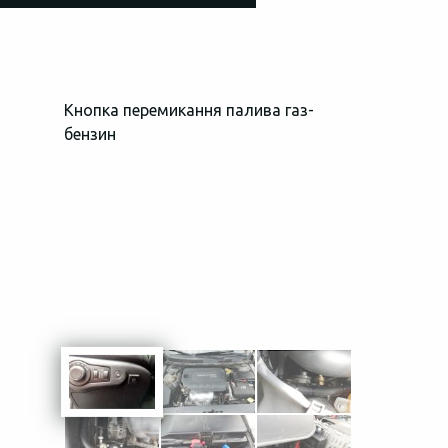
Кнопка перемикання палива газ-
Загальний в
бензин
простору пі