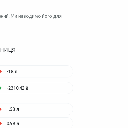
нений. Ми наводимо його для
зниця
-18 л
-2310.42 ₴
1.53 л
0.98 л