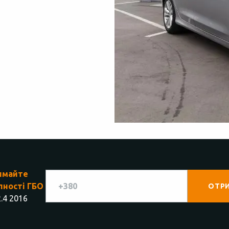
имайте
пності ГБО
.4 2016