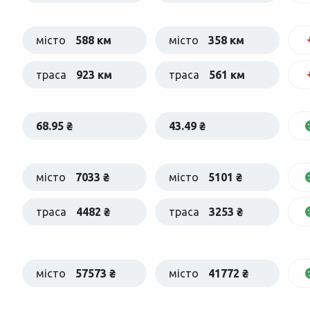
місто
588 км
місто
358 км
траса
923 км
траса
561 км
68.95 ₴
43.49 ₴
місто
7033 ₴
місто
5101 ₴
траса
4482 ₴
траса
3253 ₴
місто
57573 ₴
місто
41772 ₴