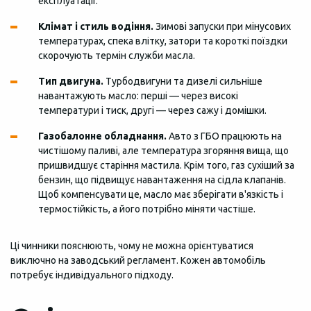
експлуатації.
Клімат і стиль водіння.
Зимові запуски при мінусових
температурах, спека влітку, затори та короткі поїздки
скорочують термін служби масла.
Тип двигуна.
Турбодвигуни та дизелі сильніше
навантажують масло: перші — через високі
температури і тиск, другі — через сажу і домішки.
Газобалонне обладнання.
Авто з ГБО працюють на
чистішому паливі, але температура згоряння вища, що
пришвидшує старіння мастила. Крім того, газ сухіший за
бензин, що підвищує навантаження на сідла клапанів.
Щоб компенсувати це, масло має зберігати в'язкість і
термостійкість, а його потрібно міняти частіше.
Ці чинники пояснюють, чому не можна орієнтуватися
виключно на заводський регламент. Кожен автомобіль
потребує індивідуального підходу.