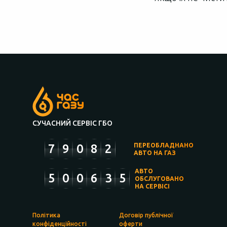
СУЧАСНИЙ СЕРВІС ГБО
7
9
0
8
2
ПЕРЕОБЛАДНАНО
АВТО НА ГАЗ
АВТО
5
0
0
6
3
5
ОБСЛУГОВАНО
НА СЕРВІСІ
Політика
Договір публічної
конфіденційності
оферти