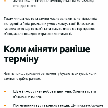
авто з ГБО — інтервал зменшується на 20–25% від
стандартного.
Таким чином, частота заміни масла залежить не тільки від
інструкції, а й від реальних умов експлуатації. Власникам
газових авто варто пам’ятати: навіть якщо мотор працює
м’яко, масло швидше втрачає властивості.
Коли міняти раніше
терміну
Навіть при дотриманні регламенту бувають ситуації, коли
заміна потрібна раніше:
Шум і «жорстка» робота двигуна.
Ознака втрати
в’язкості мастила.
Потемніння і густа консистенція.
Щуп показує брудне