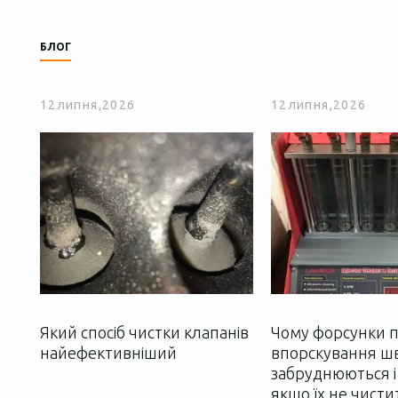
БЛОГ
12
липня,
2026
12
липня,
2026
Який спосіб чистки клапанів
Чому форсунки 
найефективніший
впорскування 
забруднюються і
якщо їх не чисти