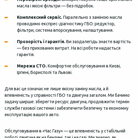
масла і якісні фільтри — без підробок.
Комплексний сервіс.
Паралельно з заміною масла
проводимо експрес-діагностику ГБО: редуктор,
фільтри, система впорскування, налаштування.
Прозорість і гарантія.
Ви заздалегідь знаєте вартість
— без прихованих витрат. На всі роботи надається
гарантія.
Мережа СТО.
Комфортне обслуговування в Києві,
Ірпені, Борисполі та Львові.
Для вас це означає не лише якісну заміну масла, а й
впевненість у справності ГБО та двигуна загалом. Ми бачимо
задачу ширше: зберегти ресурс двигуна, продовжити термін
служби газової системи і забезпечити безпечну та економну
експлуатацію вашого авто.
Обслуговування в «Час Газу» — це впевненість у стабільній
роботі двигуна як на бензині, так і на газі. Ми знаємо, як