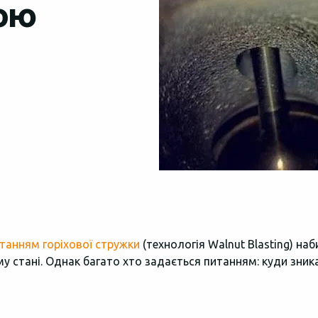
вою
танням горіхової стружки
(технологія Walnut Blasting) на
 стані. Однак багато хто задається питанням: куди зника