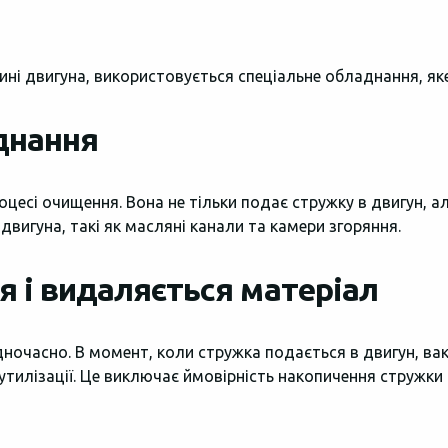
ні двигуна, використовується спеціальне обладнання, яке
днання
цесі очищення. Вона не тільки подає стружку в двигун, ал
вигуна, такі як масляні канали та камери згоряння.
я і видаляється матеріал
ночасно. В момент, коли стружка подається в двигун, ва
тилізації. Це виключає ймовірність накопичення стружки в