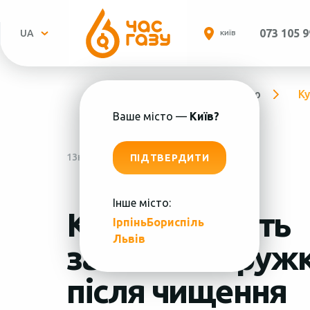
073 105 9
UA
КИЇВ
Головна
Про компанію
К
Ваше місто —
Київ?
13
квітня,
2026
ПІДТВЕРДИТИ
Інше місто:
Куди виходять
Ірпінь
Бориспіль
Пн.-
Львів
залишки струж
після чищення