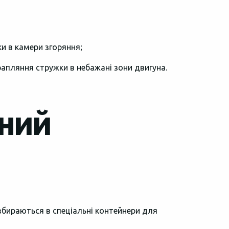
и в камери згоряння;
апляння стружки в небажані зони двигуна.
аний
збираються в спеціальні контейнери для