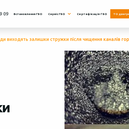
9 09
Встановлення ГБО
Сервіс ГБО
Сертифікація ГБО
ТО двигу
уди виходять залишки стружки після чищення каналів г
Нд.
8:00 - 19:00
ки