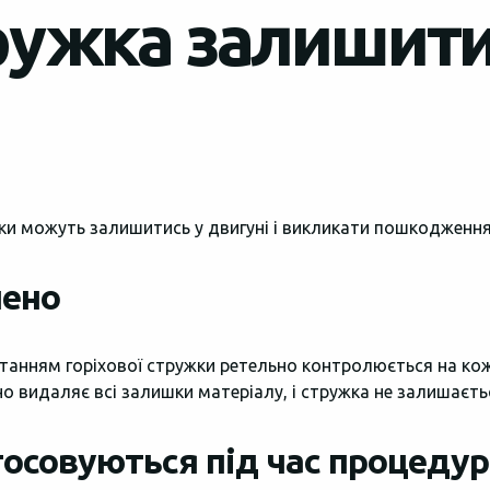
ружка залишити
ки можуть залишитись у двигуні і викликати пошкодження
чено
станням горіхової стружки ретельно контролюється на ко
о видаляє всі залишки матеріалу, і стружка не залишаєтьс
стосовуються під час процеду