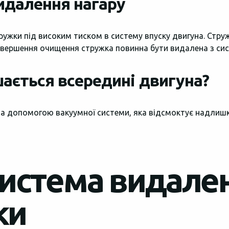
идалення нагару
ружки під високим тиском в систему впуску двигуна. Стр
завершення очищення стружка повинна бути видалена з си
ається всередині двигуна?
а допомогою вакуумної системи, яка відсмоктує надлишки
система видале
ки