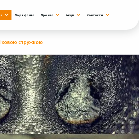
на
Портфоліо
Про нас
Акції
Контакти
оріховою стружкою