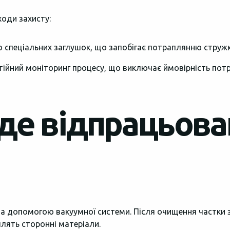
ходи захисту:
ю спеціальних заглушок, що запобігає потраплянню стружк
тійний моніторинг процесу, що виключає ймовірність потр
йде відпрацьов
за допомогою вакуумної системи. Після очищення частки 
аплять сторонні матеріали.