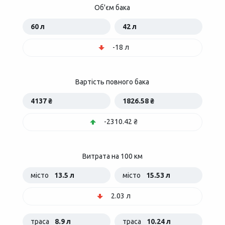
Об'єм бака
60 л
42 л
-18 л
Вартість повного бака
4137 ₴
1826.58 ₴
-2310.42 ₴
Витрата на 100 км
місто
13.5 л
місто
15.53 л
2.03 л
траса
8.9 л
траса
10.24 л