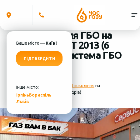
Встановлення ГБО на
Volvo S60 3.0T 2013 (6
Ваше місто —
Київ?
циліндрів) система ГБО
ПІДТВЕРДИТИ
- Lovato
Фотографії
установки ГБО 4 покоління
на
Інше місто:
Volvo S60 3.0T 2013 (6 циліндрів)
Ірпінь
Бориспіль
Львів