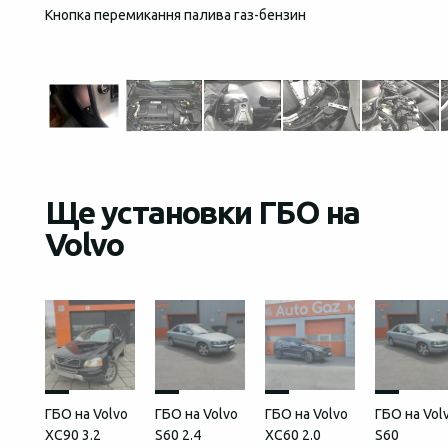
Кнопка перемикання палива газ-бензин
Загаль
встан
Ще установки ГБО на
Volvo
ГБО на Volvo
ГБО на Volvo
ГБО на Volvo
ГБО на Vol
XC90 3.2
S60 2.4
XC60 2.0
S60