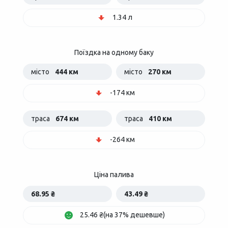
1.34 л
Поїздка на одному баку
місто
444 км
місто
270 км
-174 км
траса
674 км
траса
410 км
-264 км
Ціна палива
68.95 ₴
43.49 ₴
25.46 ₴(на 37% дешевше)