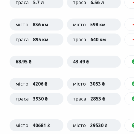
траса
5.7 л
траса
6.56 л
місто
836 км
місто
598 км
траса
895 км
траса
640 км
68.95 ₴
43.49 ₴
місто
4206 ₴
місто
3053 ₴
траса
3930 ₴
траса
2853 ₴
місто
40681 ₴
місто
29530 ₴