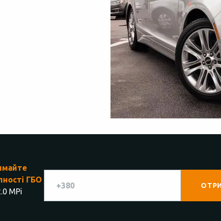
имайте
пності ГБО
.0 MPi