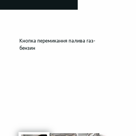
Кнопка перемикання палива газ-
Загальний в
бензин
простору пі