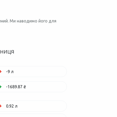
нений. Ми наводимо його для
зниця
-9 л
-1689.87 ₴
0.92 л