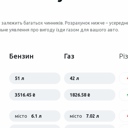
 залежить багатьох чинників. Розрахунок нижче – усеред
льне уявлення про вигоду їзди газом для вашого авто.
Бензин
Газ
Рі
51 л
42 л
3516.45 ₴
1826.58 ₴
місто
6.1 л
місто
7.02 л