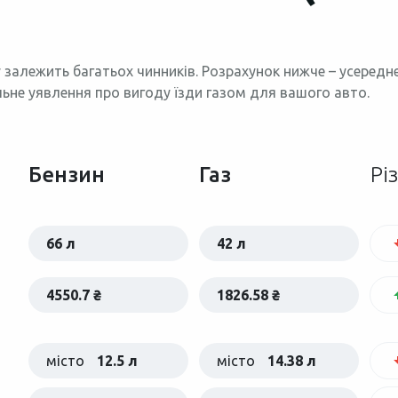
 залежить багатьох чинників. Розрахунок нижче – усеред
льне уявлення про вигоду їзди газом для вашого авто.
Бензин
Газ
Рі
66 л
42 л
4550.7 ₴
1826.58 ₴
місто
12.5 л
місто
14.38 л