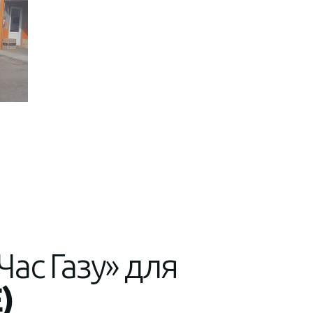
d
Час Газу» для
)