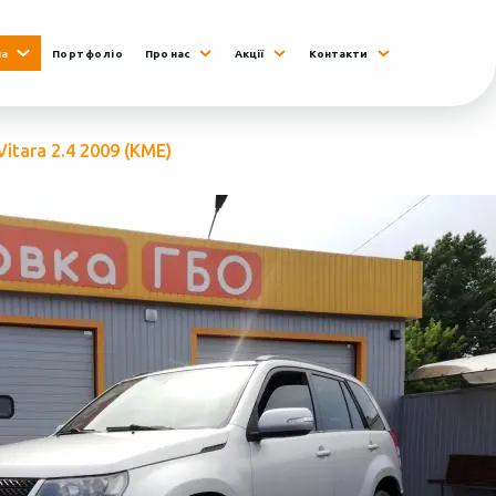
на
Портфоліо
Про нас
Акції
Контакти
itara 2.4 2009 (КМЕ)