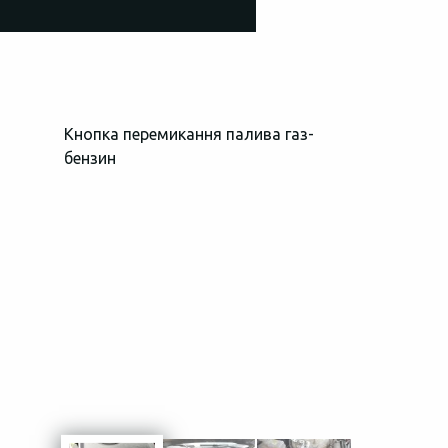
Кнопка перемикання палива газ-
Загальний в
бензин
простору пі