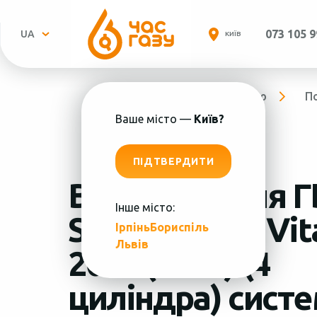
073 105 9
UA
КИЇВ
Головна
Про компанію
П
Ваше місто —
Київ?
ПІДТВЕРДИТИ
Встановлення Г
Інше місто:
Suzuki Grand Vit
Ірпінь
Бориспіль
Пн.-
Львів
2009 (КМЕ) (4
циліндра) сист