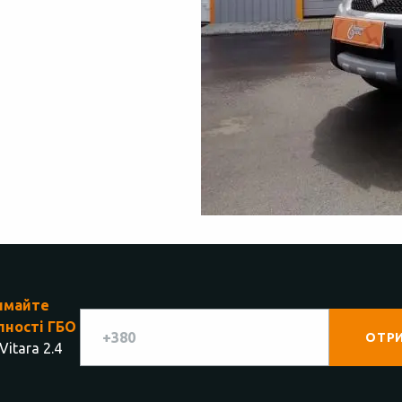
имайте
пності ГБО
itara 2.4