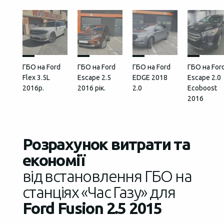
ГБО на Ford
ГБО на Ford
ГБО на Ford
ГБО на For
Flex 3.5L
Escape 2.5
EDGE 2018
Escape 2.0
2016р.
2016 рік.
2.0
Ecoboost
2016
Розрахунок витрати та
економії
від встановлення ГБО на
станціях «Час Газу» для
Ford Fusion 2.5 2015