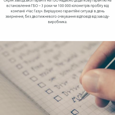
Окрім заводської гарантії на ГБО надаємо додаткову гарантію на
встановлення ГБО – 3 роки чи 100 000 кілометрів пробігу від
компанії «Час Газу». Вирішуємо гарантійні ситуації в день
звернення, без двотижневого очікування відповіді від заводу-
виробника.