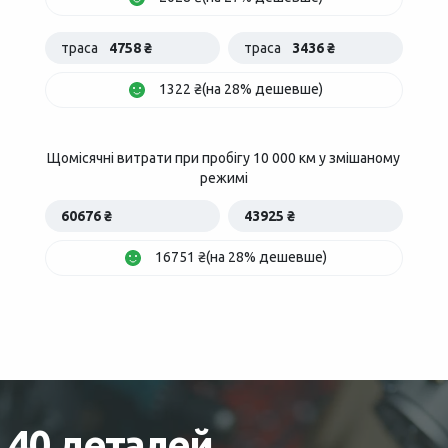
траса
4758 ₴
траса
3436 ₴
1322 ₴(на 28% дешевше)
Щомісячні витрати при пробігу 10 000 км у змішаному
режимі
60676 ₴
43925 ₴
16751 ₴(на 28% дешевше)
40 деталей