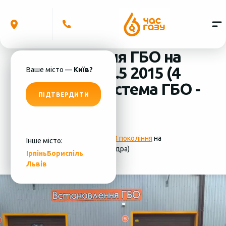
Встановлення ГБО на
Ford Fusion 2.5 2015 (4
Ваше місто —
Київ?
циліндра) система ГБО -
ПІДТВЕРДИТИ
MRC
Фотографії
установки ГБО 4 покоління
на
Інше місто:
Ford Fusion 2.5 2015 (4 циліндра)
Ірпінь
Бориспіль
Львів