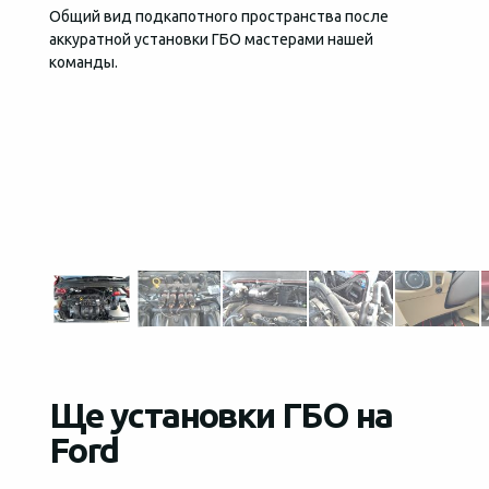
Общий вид подкапотного пространства после
Быстр
аккуратной установки ГБО мастерами нашей
произв
команды.
благод
соотве
впрыск
Ще установки ГБО на
Ford