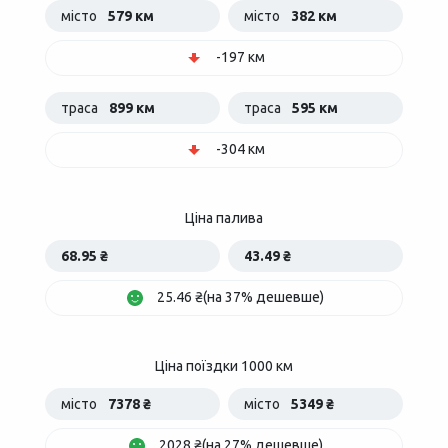
місто
579 км
місто
382 км
-197 км
траса
899 км
траса
595 км
-304 км
Ціна палива
68.95 ₴
43.49 ₴
25.46 ₴(на 37% дешевше)
Ціна поїздки 1000 км
місто
7378 ₴
місто
5349 ₴
2028 ₴(на 27% дешевше)