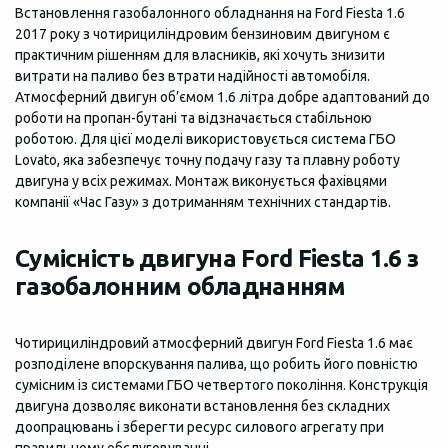
Встановлення газобалонного обладнання на Ford Fiesta 1.6
2017 року з чотирициліндровим бензиновим двигуном є
практичним рішенням для власників, які хочуть знизити
витрати на паливо без втрати надійності автомобіля.
Атмосферний двигун об’ємом 1.6 літра добре адаптований до
роботи на пропан-бутані та відзначається стабільною
роботою. Для цієї моделі використовується система ГБО
Lovato, яка забезпечує точну подачу газу та плавну роботу
двигуна у всіх режимах. Монтаж виконується фахівцями
компанії «Час Газу» з дотриманням технічних стандартів.
Сумісність двигуна Ford Fiesta 1.6 з
газобалонним обладнанням
Чотирициліндровий атмосферний двигун Ford Fiesta 1.6 має
розподілене впорскування палива, що робить його повністю
сумісним із системами ГБО четвертого покоління. Конструкція
двигуна дозволяє виконати встановлення без складних
доопрацювань і зберегти ресурс силового агрегату при
правильному обслуговуванні.