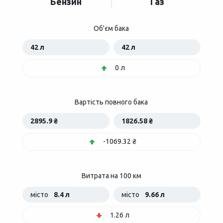
Бензин
Газ
Об'єм бака
42 л
42 л
0 л
Вартість повного бака
2895.9 ₴
1826.58 ₴
-1069.32 ₴
Витрата на 100 км
місто
8.4 л
місто
9.66 л
1.26 л