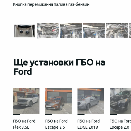
Кнопка перемикання палива газ-бензин
Загаль
встан
Ще установки ГБО на
Ford
ГБО на Ford
ГБО на Ford
ГБО на Ford
ГБО на For
Flex 3.5L
Escape 2.5
EDGE 2018
Escape 2.0