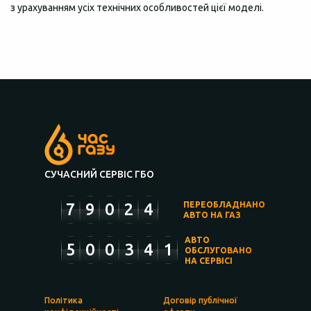
з урахуванням усіх технічних особливостей цієї моделі.
СУЧАСНИЙ СЕРВІС ГБО
7
9
0
2
4
ПЕРЕОБЛАДНАНО
АВТО НА ГАЗ
АВТО
5
0
0
3
4
1
ОБСЛУГОВАНО
НА СЕРВІСІ
Політика
Договір публічної