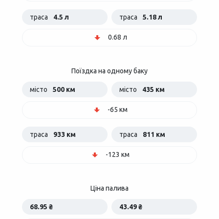
траса
4.5 л
траса
5.18 л
0.68 л
Поїздка на одному баку
місто
500 км
місто
435 км
-65 км
траса
933 км
траса
811 км
-123 км
Ціна палива
68.95 ₴
43.49 ₴