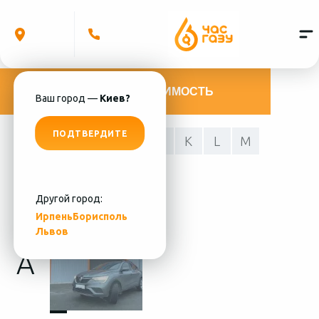
РАССЧИТАТЬ СТОИМОСТЬ
Ваш город —
Киев?
ПОДТВЕРДИТЕ
A
C
D
E
F
K
L
M
S
T
Другой город:
Ирпень
Борисполь
Львов
A