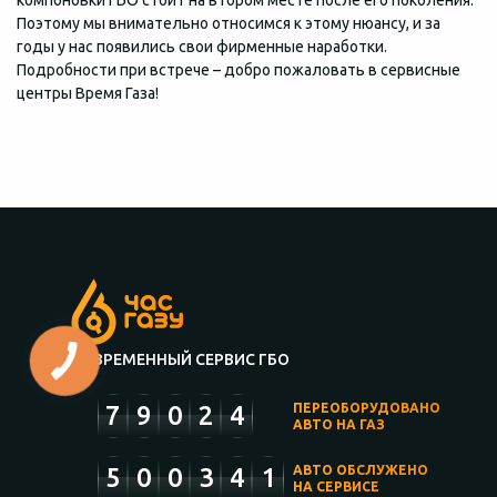
компоновки ГБО стоит на втором месте после его поколения.
Поэтому мы внимательно относимся к этому нюансу, и за
годы у нас появились свои фирменные наработки.
Подробности при встрече – добро пожаловать в сервисные
центры Время Газа!
СОВРЕМЕННЫЙ СЕРВИС ГБО
7
9
0
2
4
ПЕРЕОБОРУДОВАНО
АВТО НА ГАЗ
5
0
0
3
4
1
АВТО ОБСЛУЖЕНО
НА СЕРВИСЕ