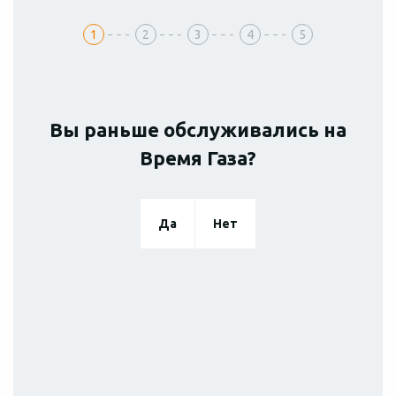
1
2
3
4
5
Вы раньше обслуживались на
Время Газа?
Окружная
Подол
Оболонь
Нивки
ТО
Диагностика
Да
Нет
Ремонт
Славутич
Ирпень
Борисполь
Львов