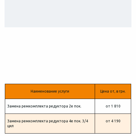
Стоимость замены ремкомплекта
газового редуктора
Наименование услуги
Цена от, в грн.
Замена ремкомплекта редуктора 2е пок.
от 1 810
Замена ремкомплекта редуктора 4е пок. 3/4
от 4 190
цил