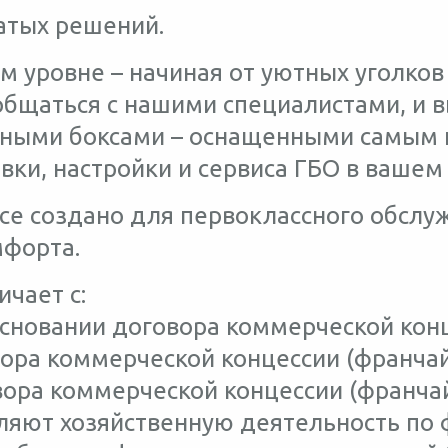
атых решений.
 уровне – начиная от уютных уголков 
бщаться с нашими специалистами, и 
нтными боксами – оснащенными самым
вки, настройки и сервиса ГБО в вашем
все создано для первоклассного обслу
мфорта.
чает с:
основании договора коммерческой конц
вора коммерческой концессии (франчай
вора коммерческой концессии (франчай
яют хозяйственную деятельность по