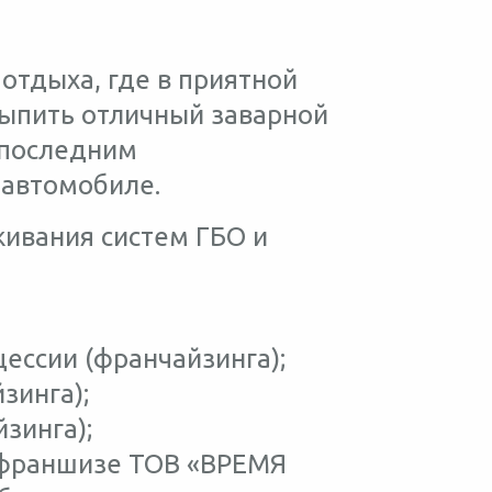
отдыха, где в приятной
выпить отличный заварной
 последним
 автомобиле.
живания систем ГБО и
ессии (франчайзинга);
зинга);
зинга);
 франшизе ТОВ «ВРЕМЯ