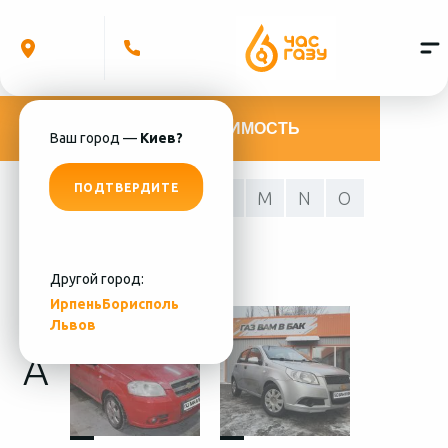
РАССЧИТАТЬ СТОИМОСТЬ
Ваш город —
Киев?
ПОДТВЕРДИТЕ
A
C
E
H
L
M
N
O
R
S
T
V
Другой город:
Ирпень
Борисполь
Львов
A