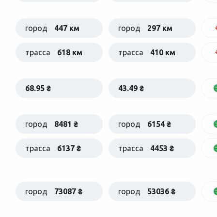
город
447 км
город
297 км
трасса
618 км
трасса
410 км
68.95 ₴
43.49 ₴
город
8481 ₴
город
6154 ₴
трасса
6137 ₴
трасса
4453 ₴
город
73087 ₴
город
53036 ₴