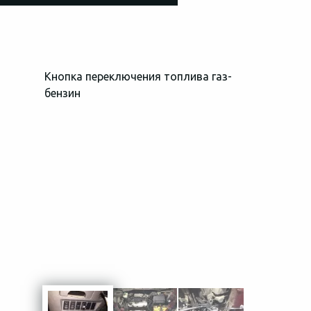
Кнопка переключения топлива газ-
Общий вид 
бензин
пространств