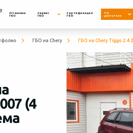
9
Установка
Сервис
Сертификация
ТО
ГБО
ГБО
ГБО
двигателя
тфолио
ГБО на Chery
ГБО на Chery Tiggo 2.4 
на
Вс.
8:00 - 19:00
007 (4
ема