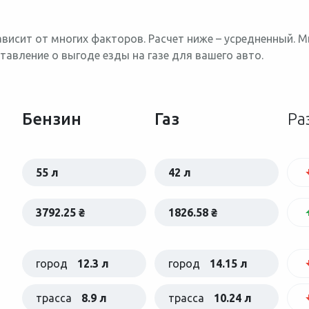
ависит от многих факторов. Расчет ниже – усредненный. 
тавление о выгоде езды на газе для вашего авто.
Бензин
Газ
Ра
55 л
42 л
3792.25 ₴
1826.58 ₴
город
12.3 л
город
14.15 л
трасса
8.9 л
трасса
10.24 л