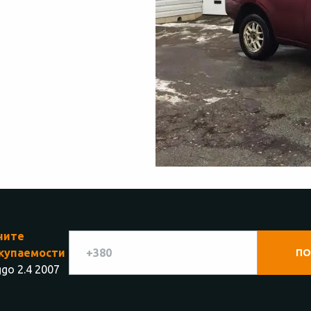
чите
купаемости
go 2.4 2007