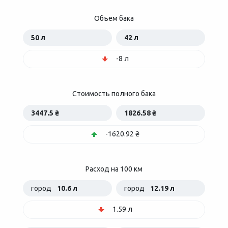
Объем бака
50 л
42 л
-8 л
Стоимость полного бака
3447.5 ₴
1826.58 ₴
-1620.92 ₴
Расход на 100 км
город
10.6 л
город
12.19 л
1.59 л