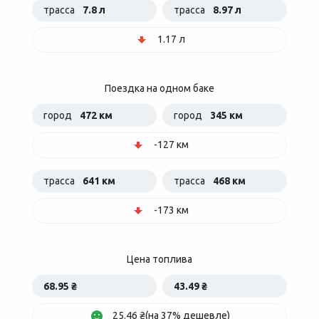
трасса
7.8 л
трасса
8.97 л
1.17 л
Поездка на одном баке
город
472 км
город
345 км
-127 км
трасса
641 км
трасса
468 км
-173 км
Цена топлива
68.95 ₴
43.49 ₴
25.46 ₴(на 37% дешевле)