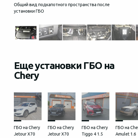
Общий вид подкапотного пространства после
Кнопка
установки ГБО
Еще установки ГБО на
Chery
ГБО на Chery
ГБО на Chery
ГБО на Chery
ГБО на Che
Jetour X70
Jetour Х70
Tiggo 4 1.5
Amulet 1.6