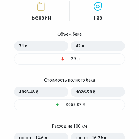
Бензин
Газ
Объем бака
71 л
42 л
-29 л
Стоимость полного бака
4895.45 ₴
1826.58 ₴
-3068.87 ₴
Расход на 100 км
город
14.6 л
город
16.79 л