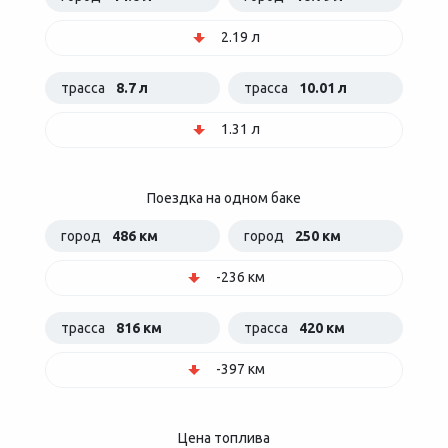
2.19 л
трасса
8.7 л
трасса
10.01 л
1.31 л
Поездка на одном баке
город
486 км
город
250 км
-236 км
трасса
816 км
трасса
420 км
-397 км
Цена топлива