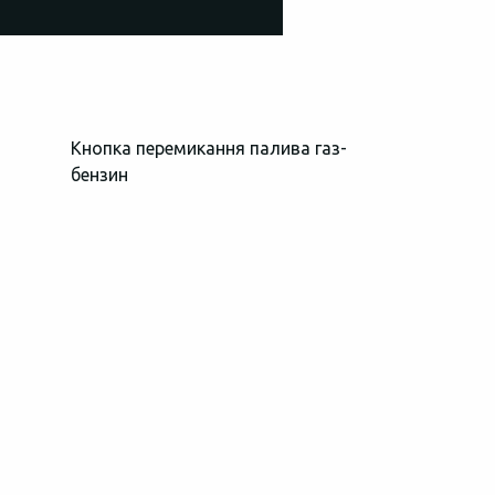
Кнопка перемикання палива газ-
Загальний в
бензин
простору пі