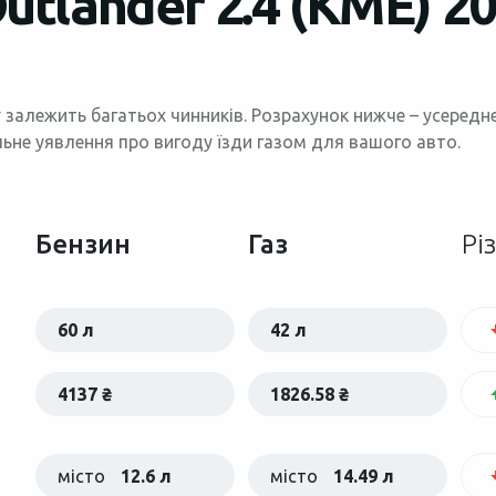
Outlander 2.4 (КМЕ) 2
 залежить багатьох чинників. Розрахунок нижче – усеред
льне уявлення про вигоду їзди газом для вашого авто.
Бензин
Газ
Рі
60 л
42 л
4137 ₴
1826.58 ₴
місто
12.6 л
місто
14.49 л