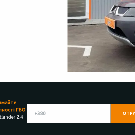
имайте
пності ГБО
lander 2.4