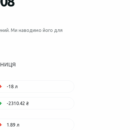
008
нений. Ми наводимо його для
зниця
-18 л
-2310.42 ₴
1.89 л