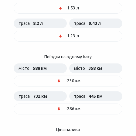
1.53 л
траса
8.2 л
траса
9.43 л
1.23 л
Поїздка на одному баку
місто
588 км
місто
358 км
-230 км
траса
732 км
траса
445 км
-286 км
Ціна палива