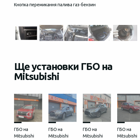
Кнопка перемикання палива газ-бензин
Загаль
встан
Ще установки ГБО на
Mitsubishi
ГБО на
ГБО на
ГБО на
ГБО на
Mitsubishi
Mitsubishi
Mitsubishi
Mitsubishi