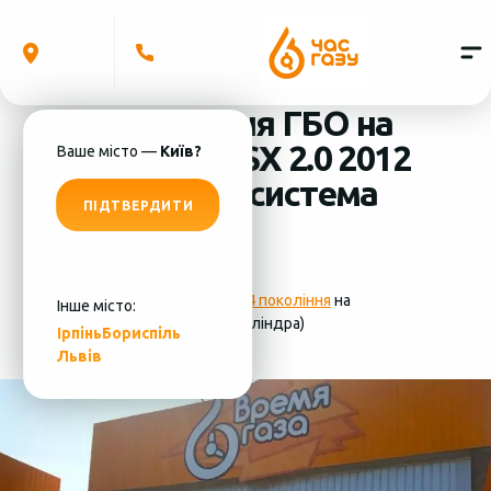
Встановлення ГБО на
Mitsubishi ASX 2.0 2012
Ваше місто —
Київ?
(4 циліндра) система
ПІДТВЕРДИТИ
ГБО - Lovato
Фотографії
установки ГБО 4 покоління
на
Інше місто:
Mitsubishi ASX 2.0 2012 (4 циліндра)
Ірпінь
Бориспіль
Львів