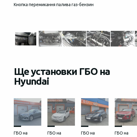
Кнопка перемикання палива газ-бензин
Загаль
встан
Ще установки ГБО на
Hyundai
ГБО на
ГБО на
ГБО на
ГБО на