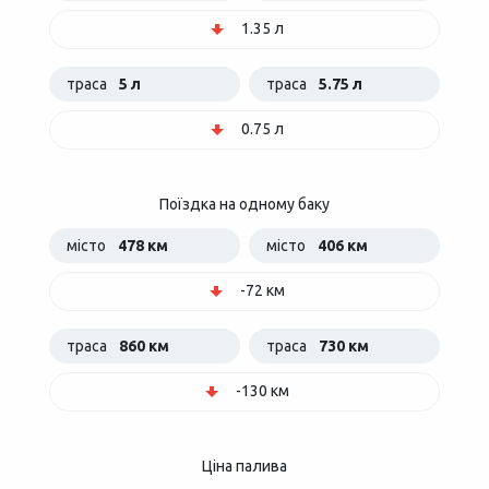
1.35 л
траса
5 л
траса
5.75 л
0.75 л
Поїздка на одному баку
місто
478 км
місто
406 км
-72 км
траса
860 км
траса
730 км
-130 км
Ціна палива