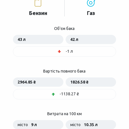
Бензин
Газ
Об'єм бака
43 л
42 л
-1 л
Вартість повного бака
2964.85 ₴
1826.58 ₴
-1138.27 ₴
Витрата на 100 км
місто
9 л
місто
10.35 л