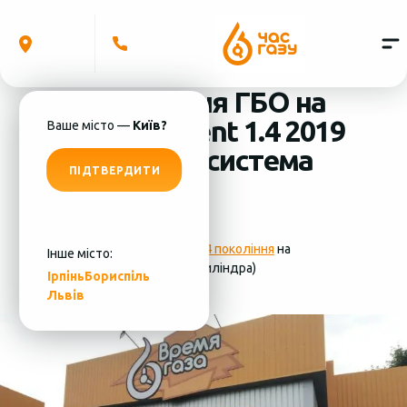
Встановлення ГБО на
Hyundai Accent 1.4 2019
Ваше місто —
Київ?
(4 циліндра) система
ПІДТВЕРДИТИ
ГБО - MRC
Фотографії
установки ГБО 4 покоління
на
Інше місто:
Hyundai Accent 1.4 2019 (4 циліндра)
Ірпінь
Бориспіль
Львів