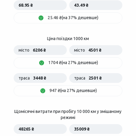
68.95 ₴
43.49 ₴
25.46 ₴(на 37% дешевше)
Ціна поїздки 1000 км
місто
6206 ₴
місто
4501 ₴
1704 ₴(на 27% дешевше)
траса
3448 ₴
траса
2501 ₴
947 ₴(на 27% дешевше)
Щомісячні витрати при пробігу 10 000 км у змішаному
режимі
48265 ₴
35009 ₴